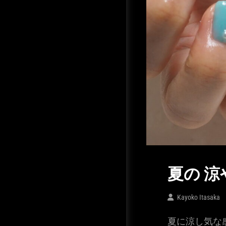
夏の 
Kayoko Itasaka
夏に涼し気な