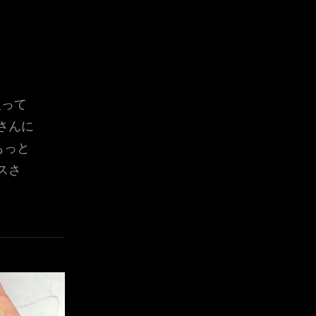
入って
さんに
もっと
スさ