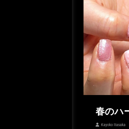
春のハ
Kayoko Itasaka