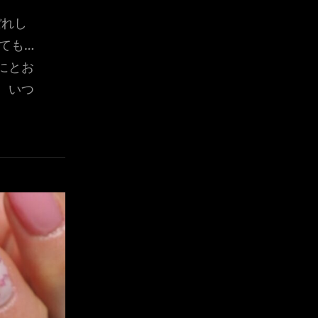
ぼれし
ても…
にとお
、いつ