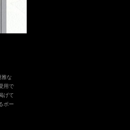
優雅な
愛用で
掲げて
るボー