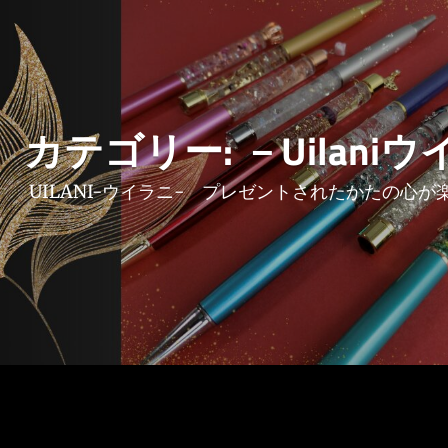
カテゴリー:
－Uilani
UILANI-ウイラニ- プレゼントされたかたの心