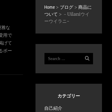
>
>
Home
ブログ
商品に
>
－Uilaniウイ
ついて
ーウイラニ-
優雅な
愛用で
掲げて
るボー
Search
for:
カテゴリー
自己紹介