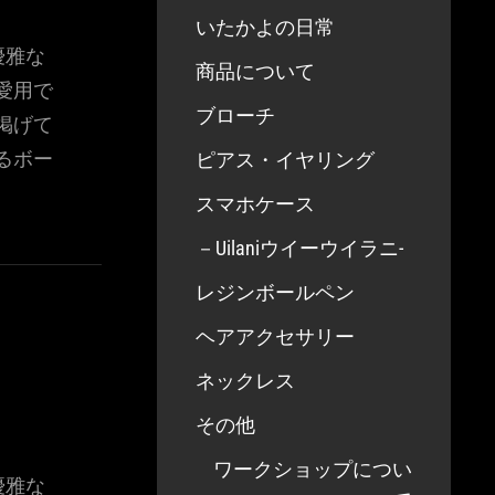
いたかよの日常
優雅な
商品について
愛用で
ブローチ
掲げて
るボー
ピアス・イヤリング
スマホケース
－Uilaniウイーウイラニ-
レジンボールペン
ヘアアクセサリー
ネックレス
その他
ワークショップについ
優雅な