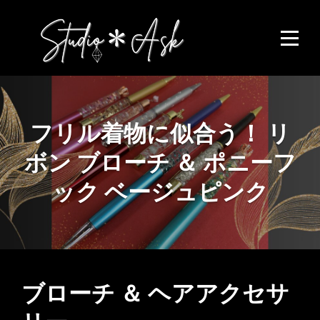
Skip
to
content
フリル着物に似合う！ リ
ボン ブローチ ＆ ポニーフ
ック ベージュピンク
投
ブローチ ＆ ヘアアクセサ
稿