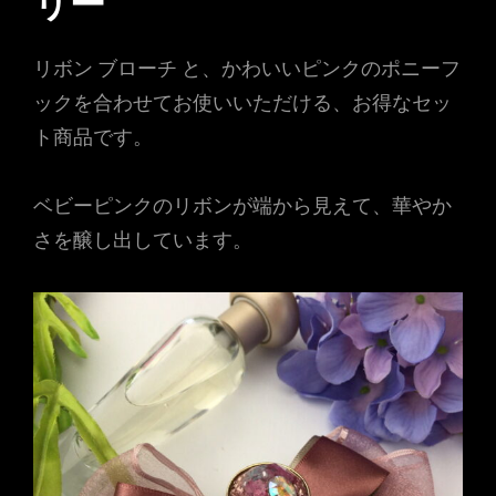
リー
ナ
リボン ブローチ と、かわいいピンクのポニーフ
ビ
ックを合わせてお使いいただける、お得なセッ
ゲ
ト商品です。
ー
シ
ベビーピンクのリボンが端から見えて、華やか
さを醸し出しています。
ョ
ン