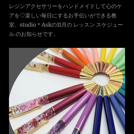
レジンアクセサリーをハンドメイドして心のケ
ビ
アを♡楽しい毎日にするお手伝いができる教
ゲ
室、studio＊Askの11月の レッスン スケジュー
ー
ル のお知らせです。
シ
ョ
ン