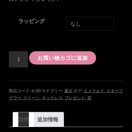
ラッピング
《受
お買い物カゴに追加
注
製
作》
ス
商品コード:
n-20
カテゴリー:
展示
タグ:
エメラルド
,
スターフ
ラワー
,
ストーン
,
ネックレス
,
プレゼント
,
花
タ
ー
フ
説明
追加情報
ラ