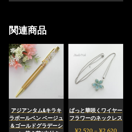
関連商品
アジアンタム&キラキ
ぱっと華咲くワイヤー
ラボールペン ベージュ
フラワーのネックレス
＆ゴールドグラデーシ
価
¥
2,520
¥
2,620
–