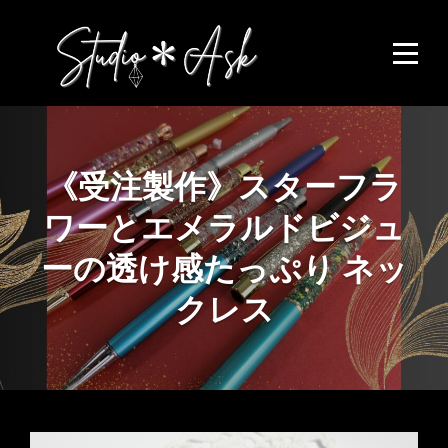
Skip
to
content
《受注製作》スターフラ
ワーとエメラルドビジュ
ーの透け感たっぷり ネッ
クレス