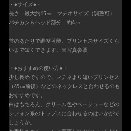
感
・●サイズ●・
た
長さ 最大約65㎝ マチネサイズ（調整可）
っ
バチカン＆ヘッド部分 約4㎝
ぷ
り
首のあたりで調整可能、プリンセスサイズくら
ネ
いまで短くできます。※写真参照
ッ
ク
・●おすすめの使い方●・
レ
少し長めですので、マチネより短いプリンセス
ス
（45㎝前後）などのネックレスと合わせるのも
個
おすすめです。
白はもちろん、クリーム色やベージューなどの
シフォン系のトップスに合わせるのはいかがで
しょうか。