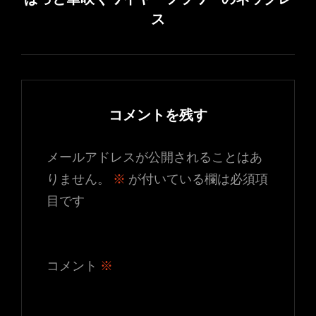
品
ー
ー
ー
商
ス
ペ
シ
シ
シ
品
ー
ョ
ョ
ョ
ペ
ジ
ン
ン
ー
ン
か
が
が
ジ
ら
コメントを残す
あ
あ
か
選
り
り
ら
択
メールアドレスが公開されることはあ
ま
ま
選
で
りません。
※
が付いている欄は必須項
す。
す。
択
き
目です
オ
オ
で
ま
プ
プ
き
す
シ
シ
ま
コメント
※
ョ
ョ
す
ン
ン