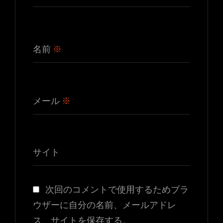
は
は
商
商
品
品
ペ
ペ
名前
※
ー
ー
ジ
ジ
か
か
メール
※
ら
ら
選
選
択
択
サイト
で
で
き
き
ま
ま
次回のコメントで使用するためブラ
す
す
ウザーに自分の名前、メールアドレ
ス、サイトを保存する。