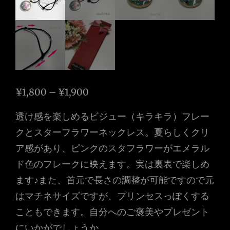
価
¥
1,800
–
¥
1,900
格
透け感を楽しめるビジュー（キラキラ）フレー
帯:
クとスターフラワーネックレス。夏らしくクリ
¥1,800
ア感があり、ピンクのスタフラワーがエメラル
–
ド色のフレークに映えます。実は裏表で楽しめ
¥1,900
ます♪また、首元で長さの調整が可能ですので元
はマチネサイズですが、プリンセスっぽくする
こともできます。自分へのご褒美やプレゼント
にいかがでしょうか。