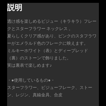
ワ
説明
ー
と
透け感を楽しめるビジュー（キラキラ）フレー
エ
クとスターフラワー ネックレス 。
メ
夏らしくクリア感があり、ピンクのスタフラワ
ラ
ーがエメラルド色のフレークに映えます。
ル
ミルキーホワイト（表）とディープレッド
ド
（裏）のストーンで飾りました。
ビ
実は裏表で楽しめます♪
ジ
ュ
・●使用しているもの●・
ー
スターフラワー、ビジューフレーク、ストー
の
ン、レジン、真鍮金具、合皮
透
け