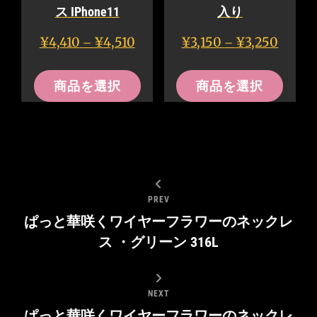
ー
ス IPhone11
入り
ョ
シ
ン
価
価
¥
4,410
¥
4,510
¥
3,150
¥
3,250
–
–
ョ
が
格
格
こ
こ
ン
帯:
帯:
あ
商品を選択
商品を選択
の
の
¥4,410
¥3,150
が
り
–
–
商
商
あ
ま
¥4,510
¥3,250
品
品
り
す。
に
に
ま
オ
は
は
す。
投
プ
複
複
PREV
オ
シ
稿
ぱっと華咲くワイヤーフラワーのネックレ
数
数
プ
ョ
ナ
ス ・グリーン 316L
の
の
シ
ン
バ
バ
ビ
ョ
は
リ
リ
ン
ゲ
NEXT
商
エ
エ
は
ぱっと華咲くワイヤーフラワーのネックレ