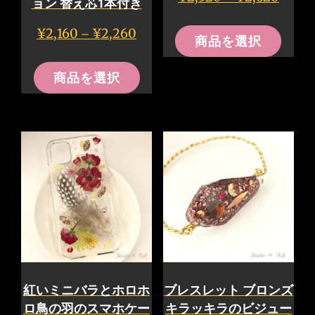
ョン 替え芯1本付き
格
こ
帯:
価
¥
2,160
¥
2,260
–
商品を選択
の
¥2,520
格
こ
–
商
帯:
商品を選択
¥2,620
の
¥2,160
品
–
商
に
¥2,260
品
は
に
複
は
数
複
の
数
バ
の
リ
バ
エ
リ
ー
紅いミニバラとホロホ
ブレスレット ブロンズ
エ
シ
ロ鳥の羽のスマホケー
キラッキラのビジュー