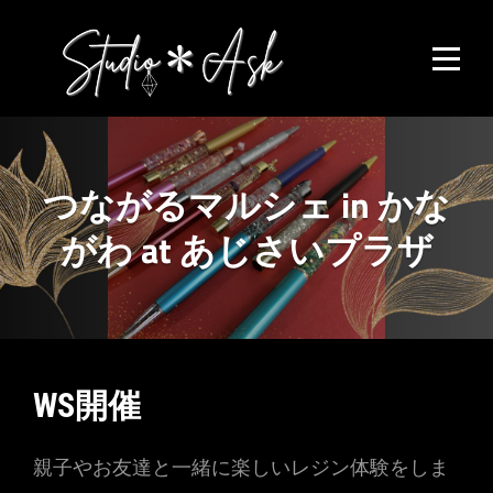
Skip
to
content
つながるマルシェ in かな
がわ at あじさいプラザ
投
WS開催
稿
親子やお友達と一緒に楽しいレジン体験をしま
ナ