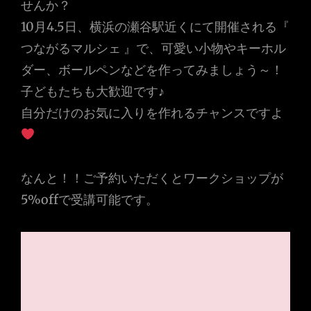
せんか？
ビ
10月4.5日、横浜の瀬谷駅近くにて開催される『
ゲ
つながるマルシェ 』で、可愛い小物やキーホル
ダー、ボールペンなどを作ってみましょう～！
ー
子どもたちも大歓迎です♪
シ
自分だけのお気に入りを作れるチャンスですよ
ョ
ン
なんと！！ご予約いただくとワークショップが
5%offで受講可能です。