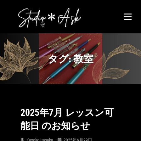
Skip
to
content
タグ:
教室
2025年7月 レッスン可
能日 のお知らせ
Kayoko Itasaka
2025年6月29日