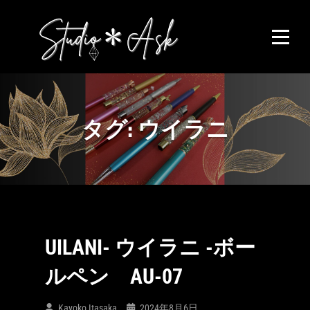
Skip
to
content
タグ:
ウイラニ
UILANI- ウイラニ -ボー
ルペン AU-07
Kayoko Itasaka
2024年8月6日