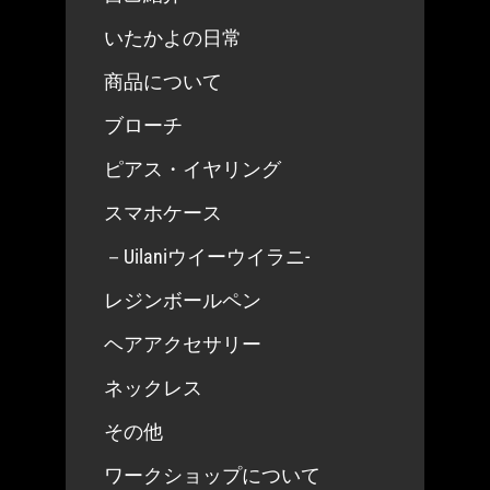
ま
ま
ら
選
す。
す。
選
いたかよの日常
択
オ
オ
択
で
商品について
プ
プ
で
き
ブローチ
シ
シ
き
ま
ピアス・イヤリング
ョ
ョ
ま
す
ン
ン
す
スマホケース
は
は
－Uilaniウイーウイラニ-
商
商
レジンボールペン
品
品
ペ
ペ
ヘアアクセサリー
ー
ー
ネックレス
ジ
ジ
その他
か
か
ワークショップについて
ら
ら