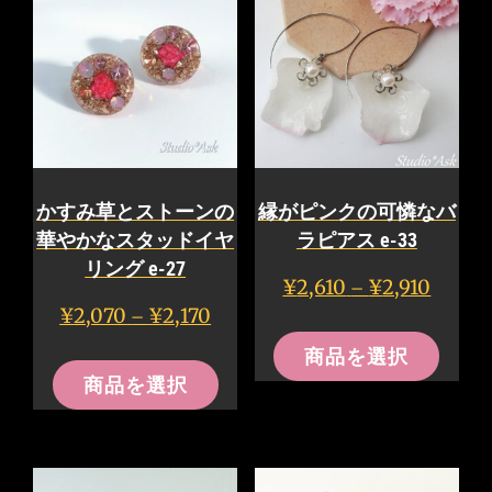
は
複
す。
す。
複
数
オ
オ
数
の
プ
プ
の
バ
シ
シ
バ
リ
ョ
ョ
リ
エ
ン
ン
かすみ草とストーンの
縁がピンクの可憐なバ
エ
ー
は
は
華やかなスタッドイヤ
ラピアス e-33
ー
シ
商
商
リング e-27
価
¥
2,610
¥
2,910
–
シ
ョ
品
品
格
価
¥
2,070
¥
2,170
–
こ
ョ
ン
ペ
ペ
帯:
格
こ
商品を選択
の
ン
¥2,610
が
帯:
ー
ー
商品を選択
の
–
¥2,070
商
が
あ
ジ
ジ
¥2,910
–
商
品
あ
り
か
か
¥2,170
品
に
り
ま
ら
ら