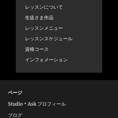
選
選
レッスンについて
択
択
生徒さま作品
で
で
レッスンメニュー
き
き
ま
ま
レッスンスケジュール
す
す
資格コース
インフォメーション
ページ
Studio＊Ask プロフィール
ブログ