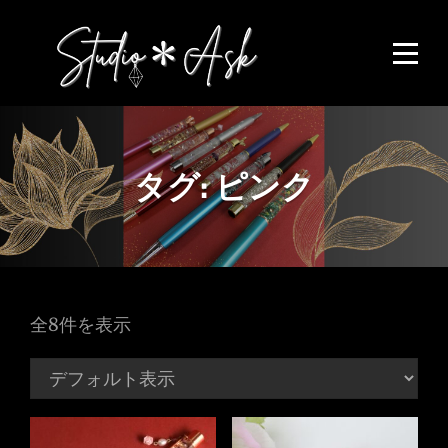
Skip
to
content
タグ:
ピンク
全8件を表示