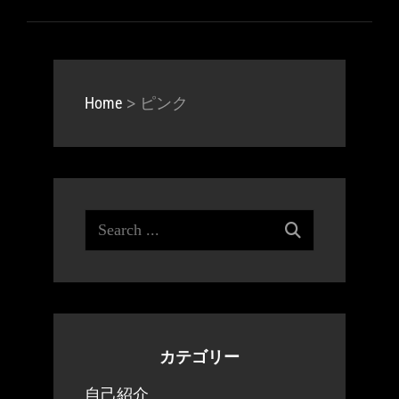
は
は
ま
す。
選
択
複
複
す。
オ
択
で
数
数
オ
プ
で
き
の
の
プ
シ
き
>
ピンク
Home
ま
バ
バ
シ
ョ
ま
す
リ
リ
ョ
ン
す
エ
エ
ン
は
ー
ー
は
商
Search
シ
シ
商
品
for:
ョ
ョ
品
ペ
ン
ン
ペ
ー
が
が
ー
ジ
あ
あ
ジ
か
カテゴリー
り
り
か
ら
自己紹介