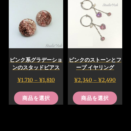
に
は
ま
す。
選
選
は
複
す。
オ
択
択
複
数
オ
プ
で
で
数
の
プ
シ
き
き
の
バ
シ
ョ
ま
ま
バ
リ
ョ
ン
す
す
リ
エ
ン
は
ピンク系グラデーショ
ピンクのストーンとフ
エ
ー
は
商
ンのスタッドピアス
ープ イヤリング
ー
シ
商
品
価
価
¥
1,710
¥
1,810
¥
2,340
¥
2,490
–
–
シ
ョ
品
ペ
格
格
こ
こ
ョ
ン
ペ
帯:
帯:
ー
商品を選択
商品を選択
の
の
ン
¥1,710
¥2,340
が
ー
ジ
–
–
商
商
が
あ
ジ
か
¥1,810
¥2,490
品
品
あ
り
か
ら
に
に
り
ま
ら
選