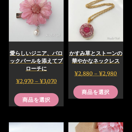
は
は
複
複
数
数
の
の
バ
バ
リ
リ
愛らしいジニア、バロ
かすみ草とストーンの
エ
エ
ックパールを添えてブ
華やかなネックレス
ー
ー
ローチに
価
¥
2,880
¥
2,980
–
シ
シ
格
価
¥
2,970
¥
3,070
–
こ
ョ
ョ
帯:
格
こ
商品を選択
の
ン
ン
¥2,88
帯:
商品を選択
の
–
¥2,970
商
が
が
¥2,980
–
商
品
あ
あ
¥3,070
品
に
り
り
に
は
ま
ま